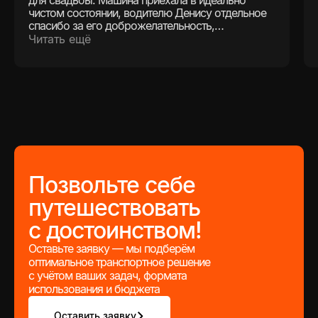
для свадьбы. Машина приехала в идеально
чистом состоянии, водителю Денису отдельное
спасибо за его доброжелательность,
вежливость и внимание. Все было на высшем
Читать ещё
уровне и, конечно же, спасибо за комплимент
от компании, было очень приятно. Рекомендуем!
Позвольте себе
путешествовать
с достоинством!
Оставьте заявку — мы подберём
оптимальное транспортное решение
с учётом ваших задач, формата
использования и бюджета
Оставить заявку