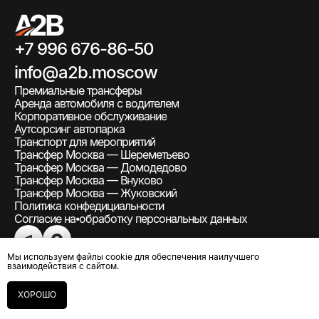
+7 996 676-86-50
info@a2b.moscow
Премиальные трансферы
Аренда автомобиля с водителем
Корпоративное обслуживание
Аутсорсинг автопарка
Транспорт для мероприятий
Трансфер Москва — Шереметьево
Трансфер Москва — Домодедово
Трансфер Москва — Внуково
Трансфер Москва — Жуковский
Политика конфедициальности
Согласие на⦁обработку персональных данных
Мы используем файлы cookie для обеспечения наилучшего
ИП Непомнящая Анастасия Антоновна
взаимодействия с сайтом.
ИНН 774361401629
ХОРОШО