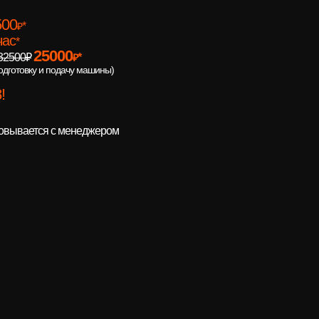
500
*
₽
час
*
25000
32500₽
*
₽
подготовку и подачу машины)
!
совывается с менеджером