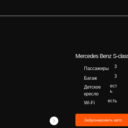
Mercedes Benz S-cla
3
Пассажиры
3
Багаж
ест
Детское
ь
кресло
есть
Wi-Fi
Забронировать авто